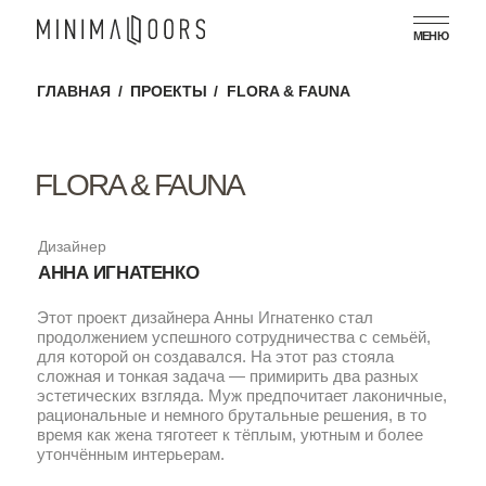
МЕНЮ
ГЛАВНАЯ
/
ПРОЕКТЫ
/
FLORA & FAUNA
FLORA & FAUNA
Дизайнер
АННА ИГНАТЕНКО
Этот проект дизайнера Анны Игнатенко стал
продолжением успешного сотрудничества с семьёй,
для которой он создавался. На этот раз стояла
сложная и тонкая задача — примирить два разных
эстетических взгляда. Муж предпочитает лаконичные,
рациональные и немного брутальные решения, в то
время как жена тяготеет к тёплым, уютным и более
утончённым интерьерам.
Результатом стал выверенный интерьер, в котором
строгая архитектурность сочетается с мягкостью
тактильных материалов, а функциональность не
исключает уюта. Важную роль в формировании этого
баланса сыграли
скрытые дверные системы
Minimal Doors
— они позволили сохранить цельность
пространства, подчёркивая чистоту линий и не
перегружая интерьер лишними деталями.