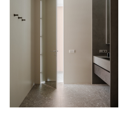
ДИЗАЙНЕРАМ
ДВЕРИ
О КОМПАНИИ
РУЧКИ
СКРЫТЫЙ ПЛИНТУС
БЛОГ
КОНТАКТЫ
+7 383 304 75 95
INFO@MINIMALDOORS.RU
СОЦ. СЕТИ
© minimaldoors 2023. Все права защищены.
Политика конфенденциальности
Разработка сайта